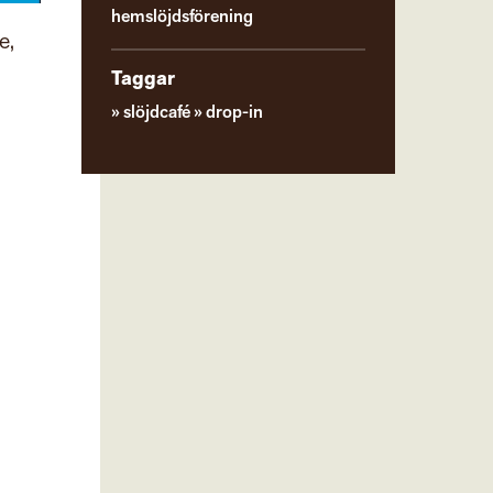
hemslöjdsförening
e,
Taggar
slöjdcafé
drop-in