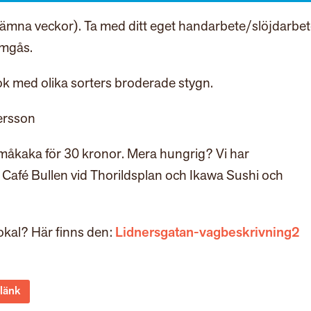
ämna veckor). Ta med ditt eget handarbete/slöjdarbet
umgås.
k med olika sorters broderade stygn.
ersson
 småkaka för 30 kronor. Mera hungrig? Vi har
afé Bullen vid Thorildsplan och Ikawa Sushi och
lokal? Här finns den:
Lidnersgatan-vagbeskrivning2
 länk