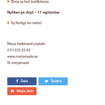
Börja sy fast textilbitarna
Nyfiken på slöjd – 17 september
Sy färdigt sin matta!
Merja Hellstrand Lejdelin
070 225 25 93
www.merjamade.se
fb merjamade
Dela
Twittra
Mejla länk