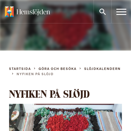
Gå
direkt
till
innehållet
STARTSIDA
GÖRA OCH BESÖKA
SLÖJDKALENDERN
NYFIKEN PÅ SLÖJD
NYFIKEN PÅ SLÖJD