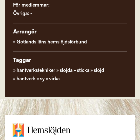
För medlemmar: -
Övriga: -
Arrangör
Gotlands läns hemslöjdsförbund
Taggar
hantverkstekniker
slöjda
sticka
slöjd
hantverk
sy
virka