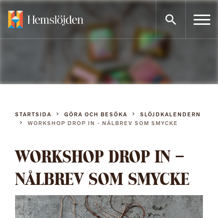
Gå
direkt
till
innehållet
STARTSIDA
GÖRA OCH BESÖKA
SLÖJDKALENDERN
WORKSHOP DROP IN - NÅLBREV SOM SMYCKE
WORKSHOP DROP IN –
NÅLBREV SOM SMYCKE