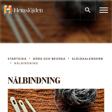
Gå
direkt
till
innehållet
STARTSIDA
GÖRA OCH BESÖKA
SLÖJDKALENDERN
NÅLBINDNING
NÅLBINDNING