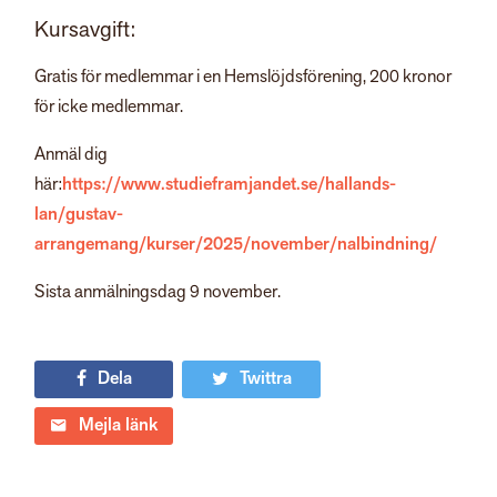
Kursavgift:
Gratis för medlemmar i en Hemslöjdsförening, 200 kronor
för icke medlemmar.
Anmäl dig
här:
https://www.studieframjandet.se/hallands-
lan/gustav-
arrangemang/kurser/2025/november/nalbindning/
Sista anmälningsdag 9 november.
Dela
Twittra
Mejla länk