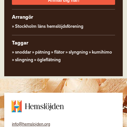
Anmäl dig här!
Arrangör
Stockholm läns hemslöjdsförening
Taggar
snoddar
påtning
flätor
slyngning
kumihimo
slingning
ögleflätning
info@hemslojden.org