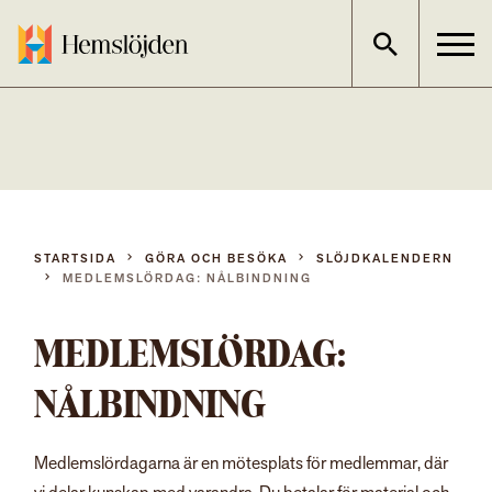
Gå
direkt
till
innehållet
STARTSIDA
GÖRA OCH BESÖKA
SLÖJDKALENDERN
MEDLEMSLÖRDAG: NÅLBINDNING
MEDLEMSLÖRDAG:
NÅLBINDNING
Medlemslördagarna är en mötesplats för medlemmar, där