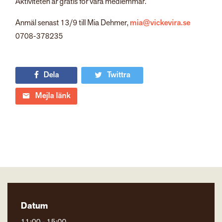
Aktiviteten är gratis för våra medlemmar.
Anmäl senast 13/9 till Mia Dehmer,
mia@vickevira.se
0708-378235
Dela
Twittra
Mejla länk
Datum