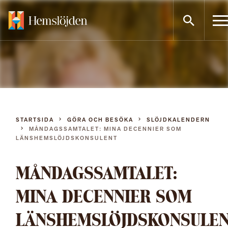
Gå
direkt
till
innehållet
STARTSIDA
GÖRA OCH BESÖKA
SLÖJDKALENDERN
MÅNDAGSSAMTALET: MINA DECENNIER SOM
LÄNSHEMSLÖJDSKONSULENT
MÅNDAGSSAMTALET:
MINA DECENNIER SOM
LÄNSHEMSLÖJDSKONSULE