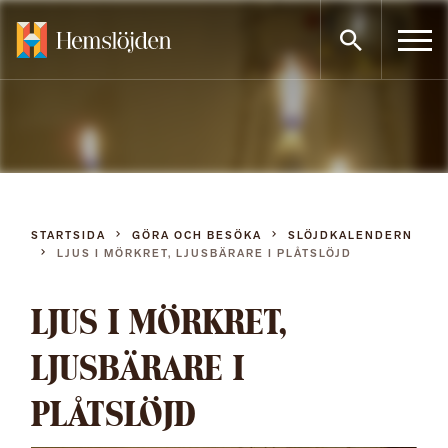
Gå
direkt
till
innehållet
STARTSIDA
GÖRA OCH BESÖKA
SLÖJDKALENDERN
LJUS I MÖRKRET, LJUSBÄRARE I PLÅTSLÖJD
LJUS I MÖRKRET,
LJUSBÄRARE I
PLÅTSLÖJD