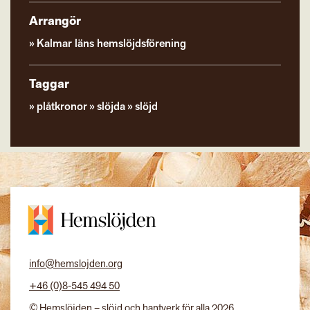
Arrangör
Kalmar läns hemslöjdsförening
Taggar
plåtkronor
slöjda
slöjd
info@hemslojden.org
+46 (0)8-545 494 50
© Hemslöjden – slöjd och hantverk för alla 2026