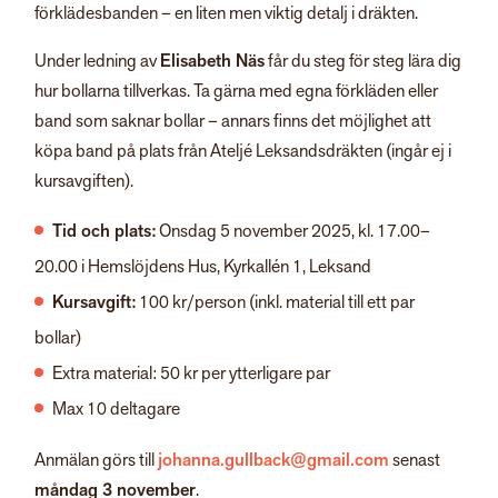
förklädesbanden – en liten men viktig detalj i dräkten.
Under ledning av
Elisabeth Näs
får du steg för steg lära dig
hur bollarna tillverkas. Ta gärna med egna förkläden eller
band som saknar bollar – annars finns det möjlighet att
köpa band på plats från Ateljé Leksandsdräkten (ingår ej i
kursavgiften).
Tid och plats:
Onsdag 5 november 2025, kl. 17.00–
20.00 i Hemslöjdens Hus, Kyrkallén 1, Leksand
Kursavgift:
100 kr/person (inkl. material till ett par
bollar)
Extra material: 50 kr per ytterligare par
Max 10 deltagare
Anmälan görs till
johanna.gullback@gmail.com
senast
måndag 3 november
.