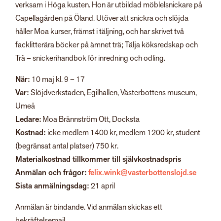
verksam i Höga kusten. Hon är utbildad möblelsnickare på
Capellagården på Öland. Utöver att snickra och slöjda
håller Moa kurser, främst i täljning, och har skrivet två
facklitterära böcker på ämnet trä; Tälja köksredskap och
Trä – snickerihandbok för inredning och odling.
När:
10 maj kl. 9 – 17
Var:
Slöjdverkstaden, Egilhallen, Västerbottens museum,
Umeå
Ledare:
Moa Brännström Ott, Docksta
Kostnad:
icke medlem 1400 kr, medlem 1200 kr, student
(begränsat antal platser) 750 kr.
Materialkostnad tillkommer till självkostnadspris
Anmälan och frågor:
felix.wink@vasterbottenslojd.se
Sista anmälningsdag:
21 april
Anmälan är bindande. Vid anmälan skickas ett
bekräftelsemail.