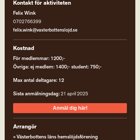
Kontakt för aktiviteten
Felix Wink
0702766399
felix.wink@vasterbottenslojd.se
Kostnad
För medlemmar: 1200;-
Övriga: ej medlem: 1400;- student: 750;-
Max antal deltagare: 12
Sista anmälningsdag:
21 april 2025
Anmäl dig här!
Arrangör
Västerbottens läns hemslöjdsförening