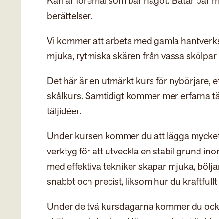
Kärl är föremål som bär något. Båtar bär 
berättelser.
Vi kommer att arbeta med gamla hantverkstr
mjuka, rytmiska skären från vassa skölpar 
Det här är en utmärkt kurs för nybörjare
skålkurs. Samtidigt kommer mer erfarna täl
täljidéer.
Under kursen kommer du att lägga mycket ti
verktyg för att utveckla en stabil grund inom 
med effektiva tekniker skapar mjuka, böljan
snabbt och precist, liksom hur du kraftfull
Under de två kursdagarna kommer du också 