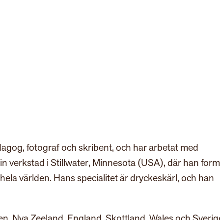
dagog, fotograf och skribent, och har arbetat med
in verkstad i Stillwater, Minnesota (USA), där han form
r hela världen. Hans specialitet är dryckeskärl, och han
lien, Nya Zeeland, England, Skottland, Wales och Sverig