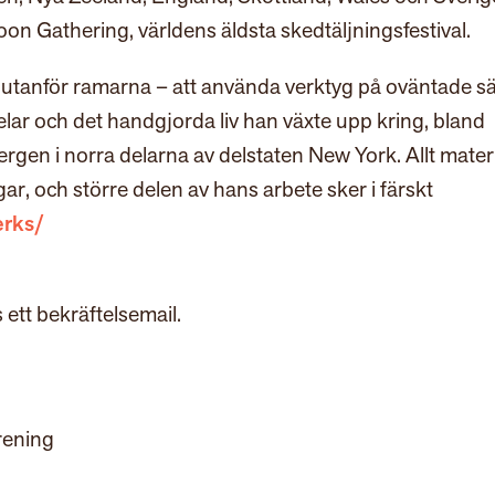
oon Gathering, världens äldsta skedtäljningsfestival.
ka utanför ramarna – att använda verktyg på oväntade sä
lar och det handgjorda liv han växte upp kring, bland
gen i norra delarna av delstaten New York. Allt mater
r, och större delen av hans arbete sker i färskt
erks/
ett bekräftelsemail.
rening