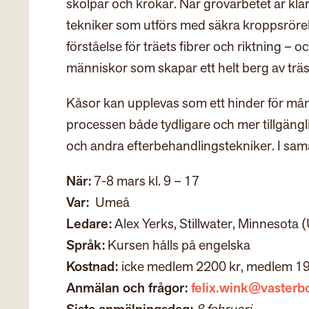
skölpar och krokar. När grovarbetet är klar
tekniker som utförs med säkra kroppsröre
förståelse för träets fibrer och riktning –
människor som skapar ett helt berg av trä
Kåsor kan upplevas som ett hinder för må
processen både tydligare och mer tillgängl
och andra efterbehandlingstekniker. I s
När:
7-8 mars kl. 9 – 17
Var:
Umeå
Ledare:
Alex Yerks, Stillwater, Minnesota 
Språk:
Kursen hålls på engelska
Kostnad:
icke medlem 2200 kr, medlem 1900
Anmälan och frågor:
felix.wink@vasterbo