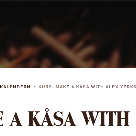
Gå
direkt
till
innehållet
DKALENDERN
KURS: MAKE A KÅSA WITH ALEX YERK
E A KÅSA WITH