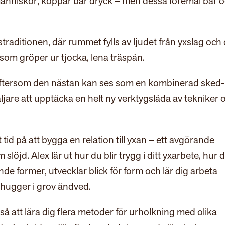
människor, koppar bär dryck – men dessa föremål bär 
aditionen, där rummet fylls av ljudet från yxslag och
som gröper ur tjocka, lena träspån.
, eftersom den nästan kan ses som en kombinerad sked-
jare att upptäcka en helt ny verktygslåda av tekniker 
d på att bygga en relation till yxan – ett avgörande
slöjd. Alex lär ut hur du blir trygg i ditt yxarbete, hur 
de former, utvecklar blick för form och lär dig arbeta
t hugger i grov ändved.
att lära dig flera metoder för urholkning med olika