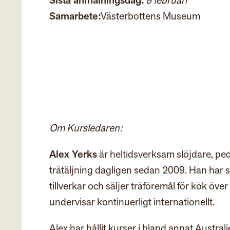
Sista anmälningsdag:
8 februari
Samarbete:
Västerbottens Museum
Om Kursledaren:
Alex Yerks
är heltidsverksam slöjdare, pe
trätäljning dagligen sedan 2009. Han har s
tillverkar och säljer träföremål för kök öve
undervisar kontinuerligt internationellt.
Alex har hållit kurser i bland annat Austra