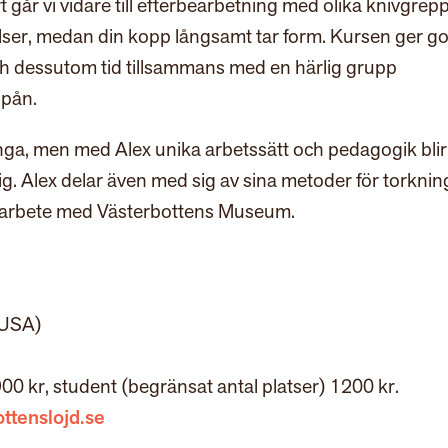
t går vi vidare till efterbearbetning med olika knivgrep
lser, medan din kopp långsamt tar form. Kursen ger g
 och dessutom tid tillsammans med en härlig grupp
spån.
nga, men med Alex unika arbetssätt och pedagogik blir
ig. Alex delar även med sig av sina metoder för torknin
amarbete med Västerbottens Museum.
(USA)
 kr, student (begränsat antal platser) 1200 kr.
ttenslojd.se