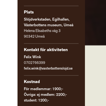
Plats
Slöjdverkstaden, Egilhallen,
Västerbottens museum, Umeå
Helena Elisabeths väg 3
90342 Umeå
Kontakt för aktiviteten
Felix Wink
0702766399
felix.wink@vasterbottenslojd.se
Kostnad
För medlemmar: 1900;-
Övriga: ej medlem: 2200;-
student: 1200;-