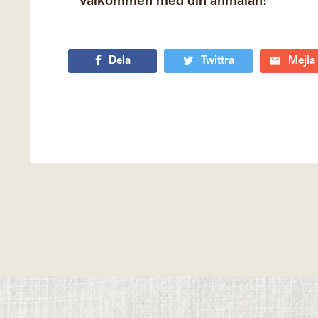
Välkommen med din anmälan!
Dela
Twittra
Mejla