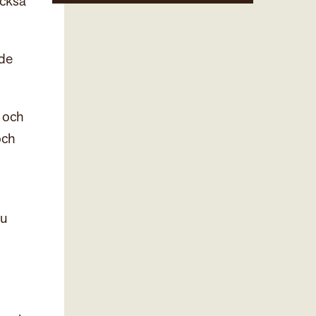
också
 de
 och
och
du