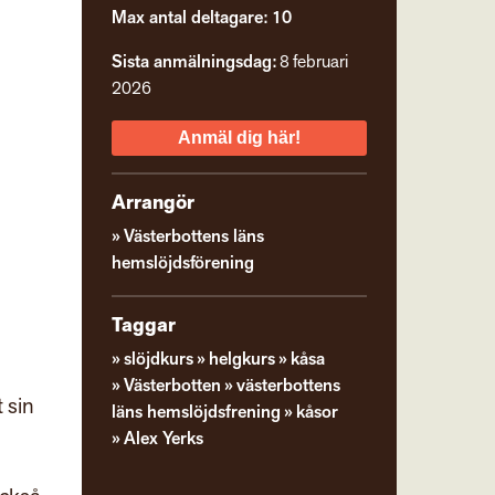
Max antal deltagare: 10
Sista anmälningsdag:
8 februari
2026
Anmäl dig här!
Arrangör
Västerbottens läns
hemslöjdsförening
Taggar
slöjdkurs
helgkurs
kåsa
Västerbotten
västerbottens
 sin
läns hemslöjdsfrening
kåsor
Alex Yerks