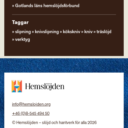
Gotlands läns hemslöjdsförbund
Taggar
slipning
knivslipning
kökskniv
kniv
träslöjd
verktyg
info@hemslojden.org
+46 (0)8-545 494 50
© Hemslöjden – slöjd och hantverk för alla 2026