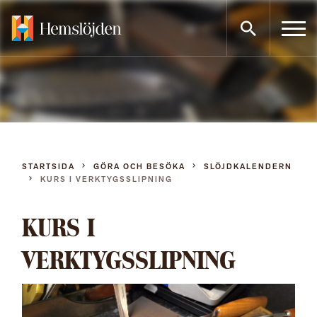
Gå
direkt
till
innehållet
STARTSIDA
GÖRA OCH BESÖKA
SLÖJDKALENDERN
KURS I VERKTYGSSLIPNING
KURS I
VERKTYGSSLIPNING