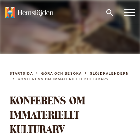
Gå
direkt
till
innehållet
STARTSIDA
GÖRA OCH BESÖKA
SLÖJDKALENDERN
KONFERENS OM IMMATERIELLT KULTURARV
KONFERENS OM
IMMATERIELLT
KULTURARV