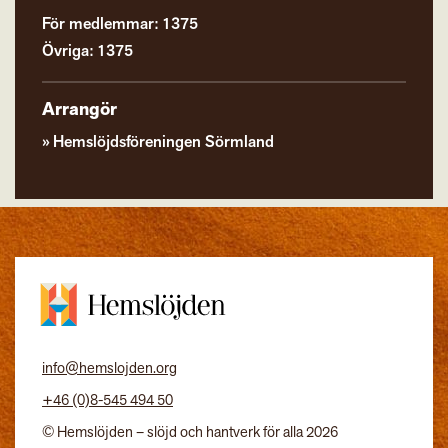
För medlemmar: 1375
Övriga: 1375
Arrangör
Hemslöjdsföreningen Sörmland
info@hemslojden.org
+46 (0)8-545 494 50
© Hemslöjden – slöjd och hantverk för alla 2026