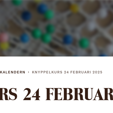
Gå
direkt
till
innehållet
DKALENDERN
KNYPPELKURS 24 FEBRUARI 2025
RS 24 FEBRUAR