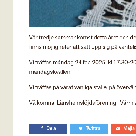
Vår tredje sammankomst detta året och det 
finns möjligheter att sätt upp sig på väntel
Vi träffas måndag 24 feb 2025, kl 17.30-20.
måndagskvällen.
Vi träffas på vårat vanliga ställe, på övervå
Välkomna, Länshemslöjdsförening i Värml
Dela
Twittra
Mejla