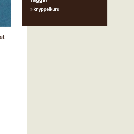
Taggar
knyppelkurs
et