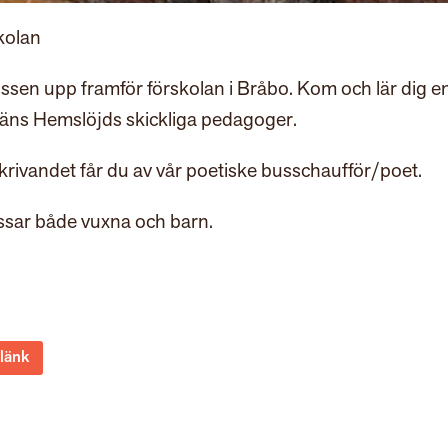
kolan
sen upp framför förskolan i Bråbo. Kom och lär dig e
läns Hemslöjds skickliga pedagoger.
skrivandet får du av vår poetiske busschaufför/poet.
Passar både vuxna och barn.
 länk