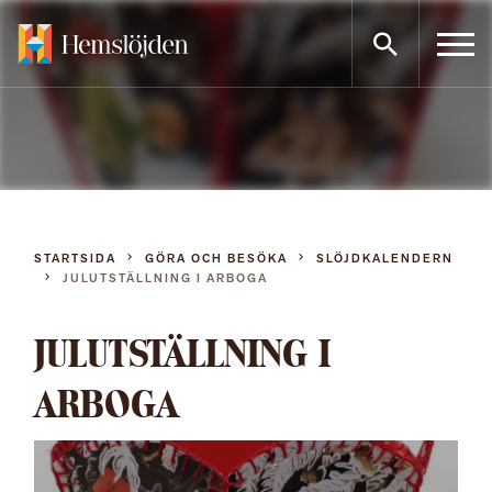
Gå
direkt
till
innehållet
STARTSIDA
GÖRA OCH BESÖKA
SLÖJDKALENDERN
JULUTSTÄLLNING I ARBOGA
JULUTSTÄLLNING I
ARBOGA