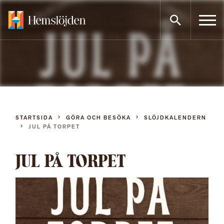
Gå
direkt
till
innehållet
STARTSIDA
GÖRA OCH BESÖKA
SLÖJDKALENDERN
JUL PÅ TORPET
JUL PÅ TORPET