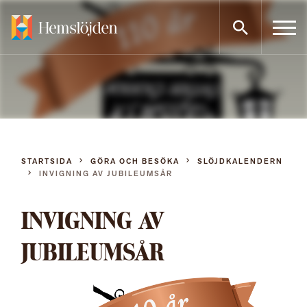
Gå
direkt
till
innehållet
STARTSIDA
GÖRA OCH BESÖKA
SLÖJDKALENDERN
INVIGNING AV JUBILEUMSÅR
INVIGNING AV
JUBILEUMSÅR