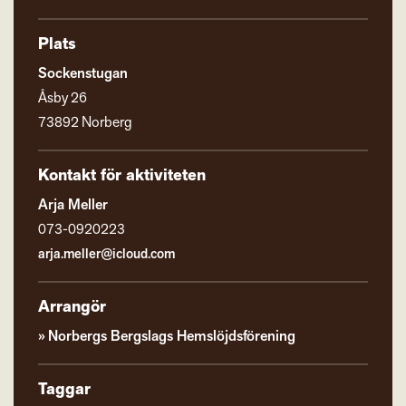
Plats
Sockenstugan
Åsby 26
73892 Norberg
Kontakt för aktiviteten
Arja Meller
073-0920223
arja.meller@icloud.com
Arrangör
Norbergs Bergslags Hemslöjdsförening
Taggar