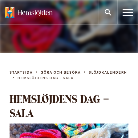
Gå
direkt
till
innehållet
STARTSIDA
GÖRA OCH BESÖKA
SLÖJDKALENDERN
HEMSLÖJDENS DAG - SALA
HEMSLÖJDENS DAG –
SALA