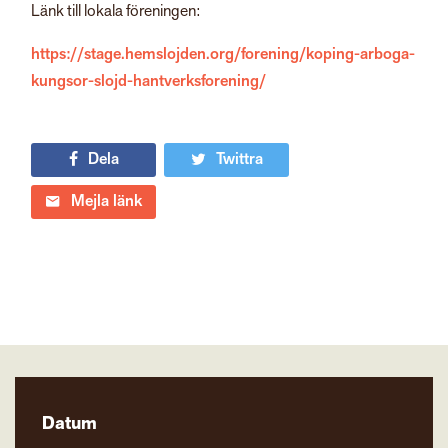
Länk till lokala föreningen:
https://stage.hemslojden.org/forening/koping-arboga-
kungsor-slojd-hantverksforening/
Dela
Twittra
Mejla länk
Datum