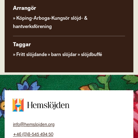
Arrangör
Köping-Arboga-Kungsör slöjd- &
hantverksförening
Taggar
Fritt slöjdande
barn slöjdar
slöjdbuffé
info@hemslojden.org
+46 (0)8-545 494 50