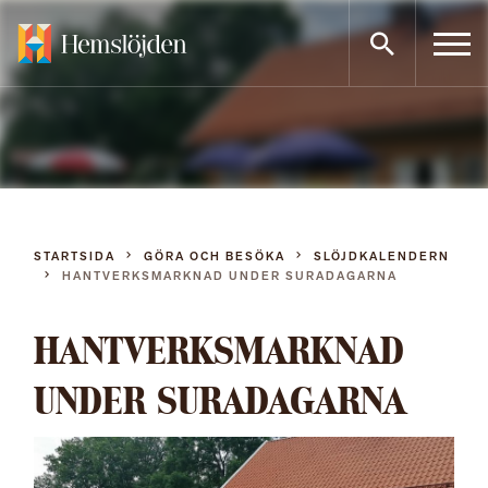
Gå
direkt
till
innehållet
STARTSIDA
GÖRA OCH BESÖKA
SLÖJDKALENDERN
HANTVERKSMARKNAD UNDER SURADAGARNA
HANTVERKSMARKNAD
UNDER SURADAGARNA