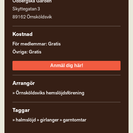
Ödbergska Gården
Skyttegatan 3
89162 Örnsköldsvik
Kostnad
För medlemmar: Gratis
Övriga: Gratis
Anmäl dig här!
Arrangör
Örnsköldsviks hemslöjdsförening
Taggar
halmslöjd
girlanger
garntomtar