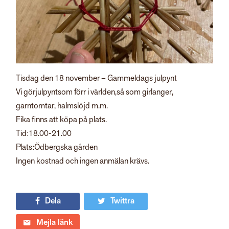
Tisdag den 18 november – Gammeldags julpynt
Vi gör
j
ulpynt
som förr i världen,
så som girlanger,
garntomtar, halmslöjd m.m.
Fika finns att köpa på plats.
Tid:
18.00-21.00
Plats:
Ödbergska gården
Ingen kostnad och ingen anmälan krävs.
Dela
Twittra
Mejla länk