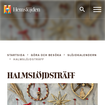
Gå
direkt
till
innehållet
STARTSIDA
GÖRA OCH BESÖKA
SLÖJDKALENDERN
HALMSLÖJDSTRÄFF
HALMSLÖJDSTRÄFF