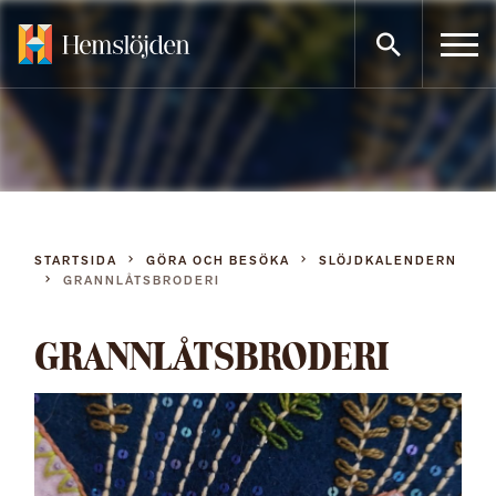
Gå
direkt
till
innehållet
STARTSIDA
GÖRA OCH BESÖKA
SLÖJDKALENDERN
GRANNLÅTSBRODERI
GRANNLÅTSBRODERI