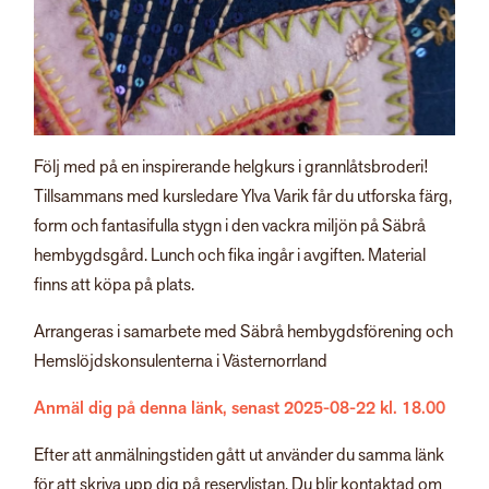
Följ med på en inspirerande helgkurs i grannlåtsbroderi!
Tillsammans med kursledare Ylva Varik får du utforska färg,
form och fantasifulla stygn i den vackra miljön på Säbrå
hembygdsgård. Lunch och fika ingår i avgiften. Material
finns att köpa på plats.
Arrangeras i samarbete med Säbrå hembygdsförening och
Hemslöjdskonsulenterna i Västernorrland
Anmäl dig på denna länk, senast 2025-08-22 kl. 18.00
Efter att anmälningstiden gått ut använder du samma länk
för att skriva upp dig på reservlistan. Du blir kontaktad om