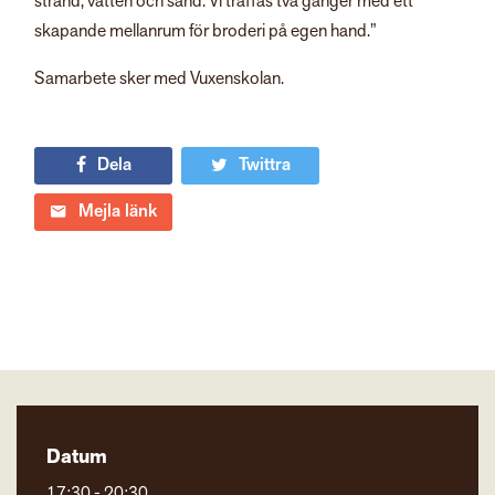
strand, vatten och sand. Vi träffas två gånger med ett
skapande mellanrum för broderi på egen hand.”
Samarbete sker med Vuxenskolan.
Dela
Twittra
Mejla länk
Datum
17:30 - 20:30