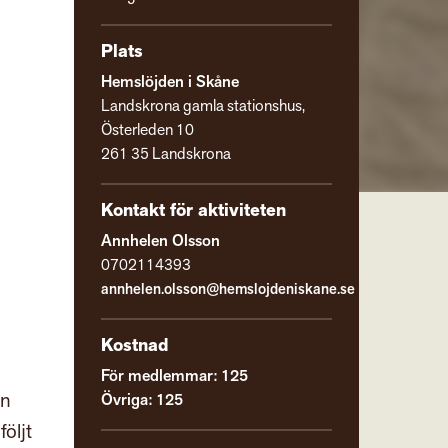
Plats
Hemslöjden i Skåne
Landskrona gamla stationshus,
Österleden 10
261 35 Landskrona
Kontakt för aktiviteten
Annhelen Olsson
0702114393
annhelen.olsson@hemslojdeniskane.se
Kostnad
För medlemmar: 125
än
Övriga: 125
öljt