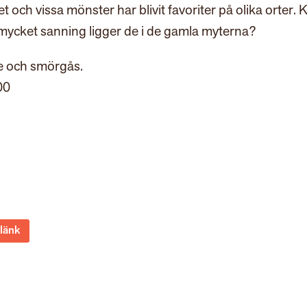
t och vissa mönster har blivit favoriter på olika orter. 
 mycket sanning ligger de i de gamla myterna?
te och smörgås.
00
 länk