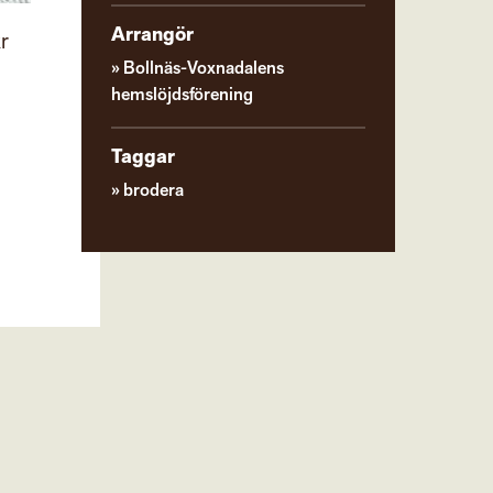
Arrangör
r
Bollnäs-Voxnadalens
hemslöjdsförening
Taggar
brodera