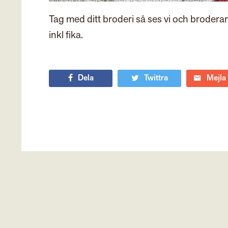
Tag med ditt broderi så ses vi och brodera
inkl fika.
Dela
Twittra
Mejla