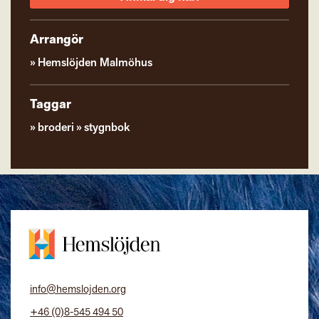
Arrangör
Hemslöjden Malmöhus
Taggar
broderi
stygnbok
info@hemslojden.org
+46 (0)8-545 494 50