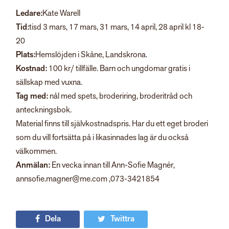
Ledare:
Kate Warell
Tid:
tisd 3 mars, 17 mars, 31 mars, 14 april, 28 april kl 18-
20
Plats:
Hemslöjden i Skåne, Landskrona.
Kostnad:
100 kr/ tillfälle. Barn och ungdomar gratis i
sällskap med vuxna.
Tag med:
nål med spets, broderiring, broderitråd och
anteckningsbok.
Material finns till självkostnadspris. Har du ett eget broderi
som du vill fortsätta på i likasinnades lag är du också
välkommen.
Anmälan:
En vecka innan till Ann-Sofie Magnér,
annsofie.magner@me.com ,073-3421854
Dela
Twittra