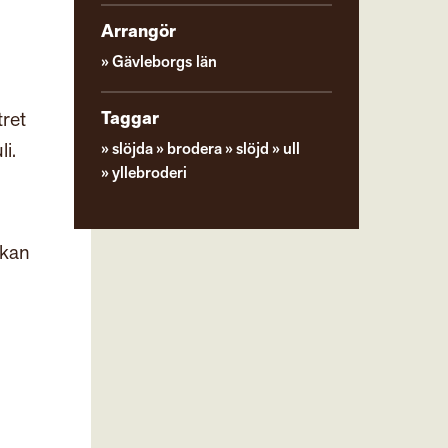
Arrangör
Gävleborgs län
tret
Taggar
i.
slöjda
brodera
slöjd
ull
yllebroderi
ckan