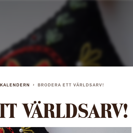
Gå
direkt
till
innehållet
DKALENDERN
BRODERA ETT VÄRLDSARV!
TT VÄRLDSARV!