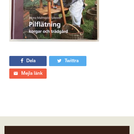
Dela
Twittra
Mejla länk