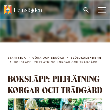
Gå
direkt
till
innehållet
STARTSIDA
GÖRA OCH BESÖKA
SLÖJDKALENDERN
BOKSLÄPP: PILFLÄTNING KORGAR OCH TRÄDGÅRD
BOKSLÄPP: PILFLÄTNING
KORGAR OCH TRÄDGÅRD