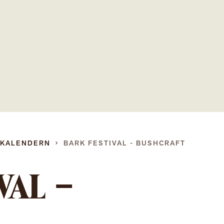
Gå
direkt
till
innehållet
DKALENDERN
BARK FESTIVAL - BUSHCRAFT
VAL –