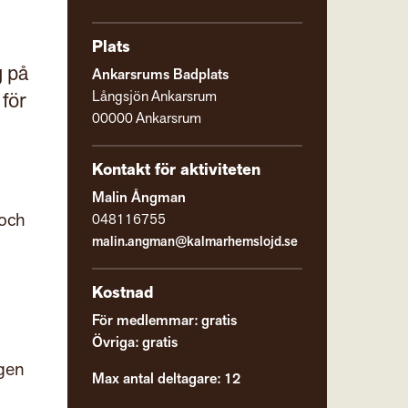
Plats
g på
Ankarsrums Badplats
 för
Långsjön Ankarsrum
00000 Ankarsrum
Kontakt för aktiviteten
Malin Ångman
 och
048116755
malin.angman@kalmarhemslojd.se
Kostnad
För medlemmar: gratis
Övriga: gratis
agen
Max antal deltagare: 12