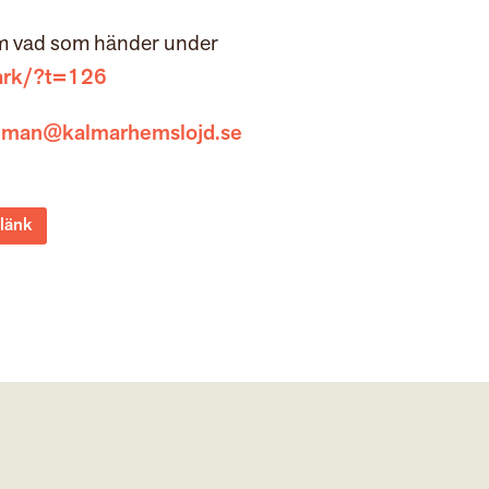
om vad som händer under
ark/?t=126
gman@kalmarhemslojd.se
 länk