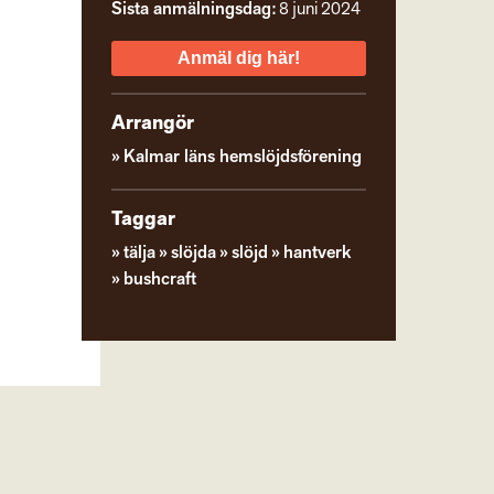
Sista anmälningsdag:
8 juni 2024
Anmäl dig här!
Arrangör
Kalmar läns hemslöjdsförening
Taggar
tälja
slöjda
slöjd
hantverk
bushcraft