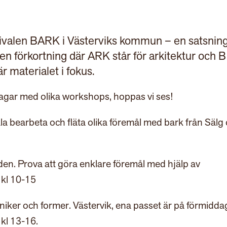
tivalen BARK i Västerviks kommun – en satsnin
en förkortning där ARK står för arkitektur och B
r materialet i fokus.
dagar med olika workshops, hoppas vi ses!
ala bearbeta och fläta olika föremål med bark från Sälg
lden. Prova att göra enklare föremål med hjälp av
 kl 10-15
tekniker och former. Västervik, ena passet är på förmidd
kl 13-16.