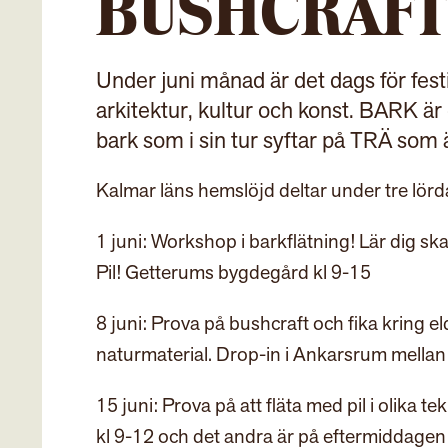
BUSHCRAFT
Under juni månad är det dags för fes
arkitektur, kultur och konst. BARK är 
bark som i sin tur syftar på TRÄ som ä
Kalmar läns hemslöjd deltar under tre lör
1 juni: Workshop i barkflätning! Lär dig sk
Pil! Getterums bygdegård kl 9-15
8 juni: Prova på bushcraft och fika kring e
naturmaterial. Drop-in i Ankarsrum mellan
15 juni: Prova på att fläta med pil i olika 
kl 9-12 och det andra är på eftermiddagen 