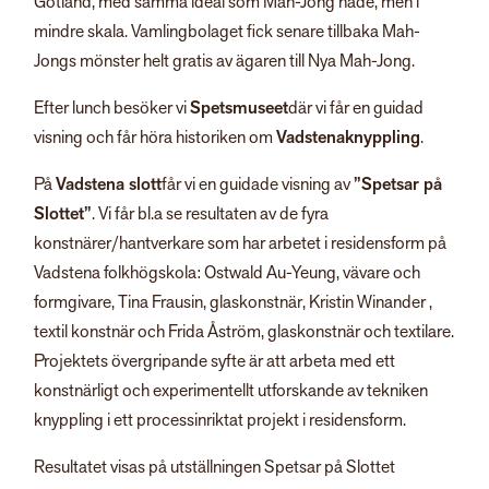
Gotland, med samma ideal som Mah-Jong hade, men i
mindre skala. Vamlingbolaget fick senare tillbaka Mah-
Jongs mönster helt gratis av ägaren till Nya Mah-Jong.
Efter lunch besöker vi
Spetsmuseet
där vi får en guidad
visning och får höra historiken om
Vadstenaknyppling
.
På
Vadstena slott
får vi en guidade visning av
”Spetsar på
Slottet”
. Vi får bl.a se resultaten av de fyra
konstnärer/hantverkare som har arbetet i residensform på
Vadstena folkhögskola: Ostwald Au-Yeung, vävare och
formgivare, Tina Frausin, glaskonstnär, Kristin Winander ,
textil konstnär och Frida Åström, glaskonstnär och textilare.
Projektets övergripande syfte är att arbeta med ett
konstnärligt och experimentellt utforskande av tekniken
knyppling i ett processinriktat projekt i residensform.
Resultatet visas på utställningen Spetsar på Slottet