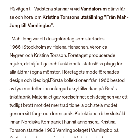
På vägen till Vadstena stannar vi vid
Vandalorum
där vi får
se och höra om
Kristina Torssons utställning ”Från Mah-
Jong till Vamlingbo”
.
-Mah-Jong var ett designföretag som startades
1966 i Stockholm av Helena Henschen, Veronica
Nygren och Kristina Torsson. Företaget producerade
mjuka, detaljfattiga och funktionella statuslösa plagg för
alla åldrar i egna mönster. I företagets mode förenades
design och ideologi.Första kollektionen från 1966 bestod
av fyra modeller i neonfärgad akryl tillverkad på Borås
trikåfabrik. Materialet gav rörelsefrihet och designen var ett
tydligt brott mot det mer traditionella och stela modet
genom sitt färg- och formspråk. Kollektionen blev slutsåld
innan Nordiska Kompaniet hunnit annonsera. Kristina
Torsson startade 1983 Vamlingbolaget i Vamlingbo på