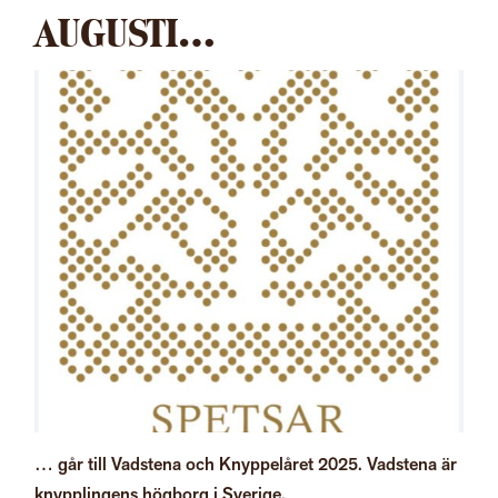
AUGUSTI…
… går till Vadstena och Knyppelåret 2025. Vadstena är
knypplingens högborg i Sverige.