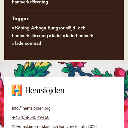
hantverksförening
Taggar
Köping-Arboga-Kungsör slöjd- och
hantverksförening
läder
läderhantverk
lädersömnad
info@hemslojden.org
+46 (0)8-545 494 50
© Hemslöjden – slöjd och hantverk för alla 2026