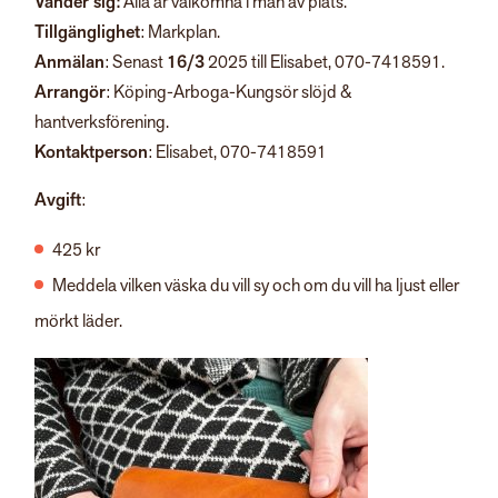
Vänder sig:
Alla är välkomna i mån av plats.
Tillgänglighet
: Markplan.
Anmälan
: Senast
16/3
2025 till Elisabet, 070-7418591.
Arrangör
: Köping-Arboga-Kungsör slöjd &
hantverksförening.
Kontaktperson
: Elisabet, 070-7418591
Avgift
:
425 kr
Meddela vilken väska du vill sy och om du vill ha ljust eller
mörkt läder.