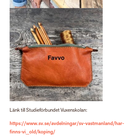
Länk till Studieförbundet Vuxenskolan:
https://www.sv.se/avdelningar/sv-vastmanland/har-
finns-vi_old/koping/