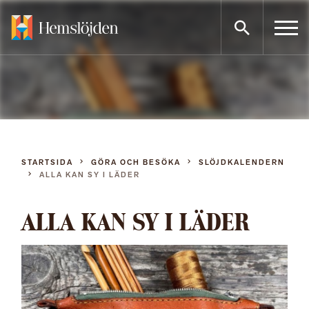
Gå
direkt
till
innehållet
STARTSIDA
GÖRA OCH BESÖKA
SLÖJDKALENDERN
ALLA KAN SY I LÄDER
ALLA KAN SY I LÄDER