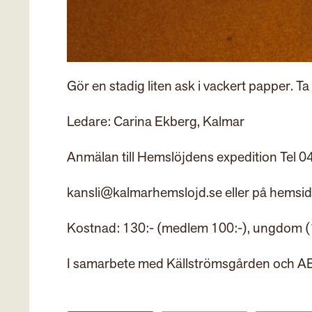
Gör en stadig liten ask i vackert papper. 
Ledare: Carina Ekberg, Kalmar
Anmälan till Hemslöjdens expedition Tel 
kansli@kalmarhemslojd.se eller på hemsi
Kostnad: 130:- (medlem 100:-), ungdom (1
I samarbete med Källströmsgården och A