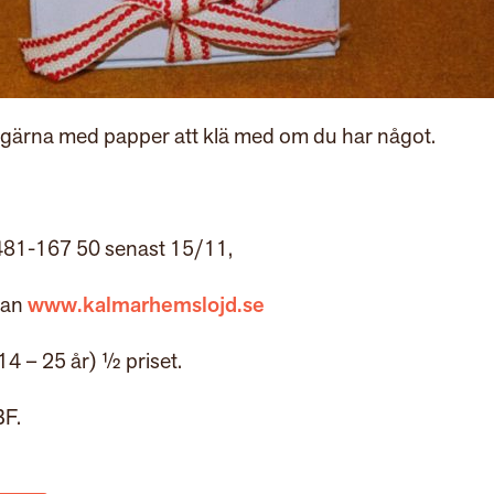
Ta gärna med papper att klä med om du har något.
0481-167 50 senast 15/11,
dan
www.kalmarhemslojd.se
4 – 25 år) ½ priset.
BF.