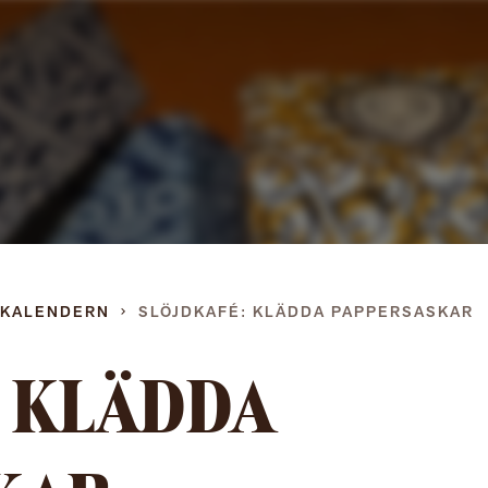
Gå
direkt
till
innehållet
DKALENDERN
SLÖJDKAFÉ: KLÄDDA PAPPERSASKAR
: KLÄDDA