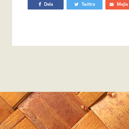
Dela
Twittra
Mejla