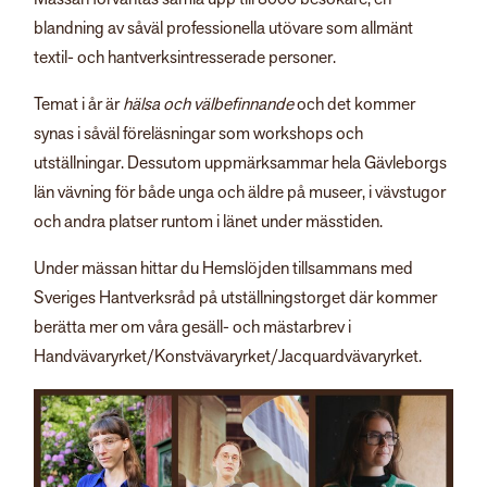
blandning av såväl professionella utövare som allmänt
textil- och hantverksintresserade personer.
Temat i år är
hälsa och välbefinnande
och det kommer
synas i såväl föreläsningar som workshops och
utställningar. Dessutom uppmärksammar hela Gävleborgs
län vävning för både unga och äldre på museer, i vävstugor
och andra platser runtom i länet under mässtiden.
Under mässan hittar du Hemslöjden tillsammans med
Sveriges Hantverksråd på utställningstorget där kommer
berätta mer om våra gesäll- och mästarbrev i
Handvävaryrket/Konstvävaryrket/Jacquardvävaryrket.