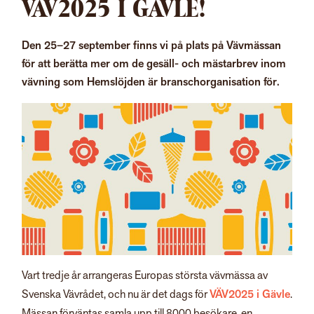
VÄV2025 I GÄVLE!
Den 25–27 september finns vi på plats på Vävmässan
för att berätta mer om de gesäll- och mästarbrev inom
vävning som Hemslöjden är branschorganisation för.
Vart tredje år arrangeras Europas största vävmässa av
Svenska Vävrådet, och nu är det dags för
VÄV2025 i Gävle
.
Mässan förväntas samla upp till 8000 besökare, en