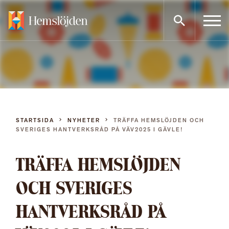
Gå
direkt
till
innehållet
STARTSIDA
NYHETER
TRÄFFA HEMSLÖJDEN OCH
SVERIGES HANTVERKSRÅD PÅ VÄV2025 I GÄVLE!
TRÄFFA HEMSLÖJDEN
OCH SVERIGES
HANTVERKSRÅD PÅ