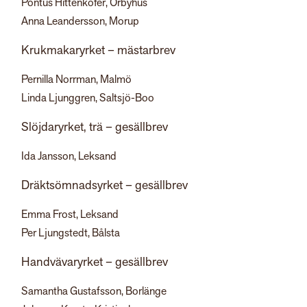
Pontus Hittenkofer, Örbyhus
Anna Leandersson, Morup
Krukmakaryrket – mästarbrev
Pernilla Norrman, Malmö
Linda Ljunggren, Saltsjö-Boo
Slöjdaryrket, trä – gesällbrev
Ida Jansson, Leksand
Dräktsömnadsyrket – gesällbrev
Emma Frost, Leksand
Per Ljungstedt, Bålsta
Handvävaryrket – gesällbrev
Samantha Gustafsson, Borlänge