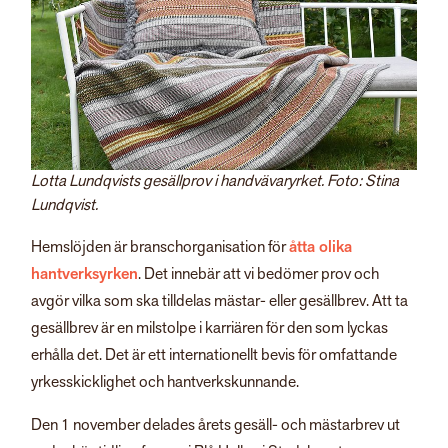
Lotta Lundqvists gesällprov i handvävaryrket. Foto: Stina
Lundqvist.
Hemslöjden är branschorganisation för
åtta olika
hantverksyrken
. Det innebär att vi bedömer prov och
avgör vilka som ska tilldelas mästar- eller gesällbrev.
Att ta
gesällbrev är en milstolpe i karriären för den som lyckas
erhålla det. Det är ett internationellt bevis för omfattande
yrkesskicklighet och hantverkskunnande.
Den 1 november delades årets gesäll- och mästarbrev ut