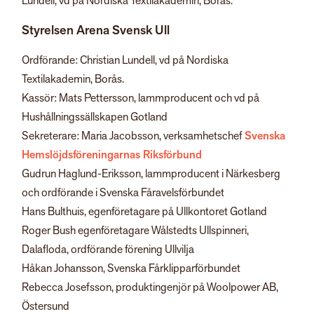
Lundell, vd på Nordiska Textilakademin, Borås.
Styrelsen Arena Svensk Ull
Ordförande: Christian Lundell, vd på Nordiska
Textilakademin, Borås.
Kassör: Mats Pettersson, lammproducent och vd på
Hushållningssällskapen Gotland
Sekreterare: Maria Jacobsson, verksamhetschef
Svenska
Hemslöjdsföreningarnas Riksförbund
Gudrun Haglund-Eriksson, lammproducent i Närkesberg
och ordförande i Svenska Fåravelsförbundet
Hans Bulthuis, egenföretagare på Ullkontoret Gotland
Roger Bush egenföretagare Wålstedts Ullspinneri,
Dalafloda, ordförande förening Ullvilja
Håkan Johansson, Svenska Fårklipparförbundet
Rebecca Josefsson, produktingenjör på Woolpower AB,
Östersund