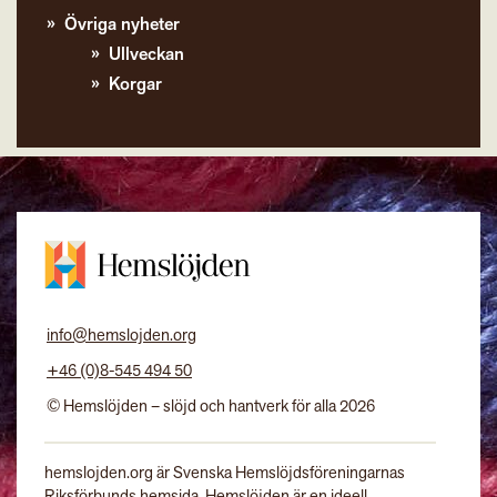
Övriga nyheter
Ullveckan
Korgar
info@hemslojden.org
+46 (0)8-545 494 50
© Hemslöjden – slöjd och hantverk för alla 2026
hemslojden.org är Svenska Hemslöjdsföreningarnas
Riksförbunds hemsida. Hemslöjden är en ideell