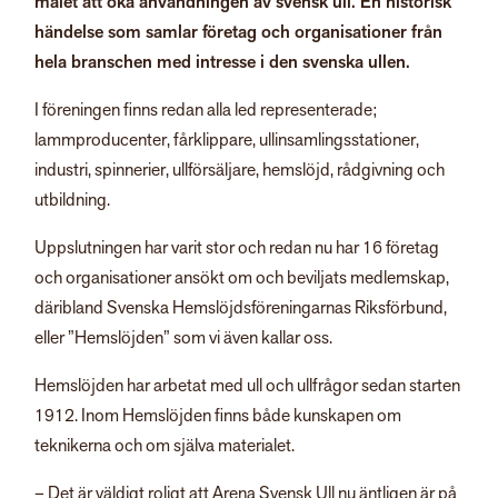
målet att öka användningen av svensk ull. En historisk
händelse som samlar företag och organisationer från
hela branschen med intresse i den svenska ullen.
I föreningen finns redan alla led representerade;
lammproducenter, fårklippare, ullinsamlingsstationer,
industri, spinnerier, ullförsäljare, hemslöjd, rådgivning och
utbildning.
Uppslutningen har varit stor och redan nu har 16 företag
och organisationer ansökt om och beviljats medlemskap,
däribland Svenska Hemslöjdsföreningarnas Riksförbund,
eller ”Hemslöjden” som vi även kallar oss.
Hemslöjden har arbetat med ull och ullfrågor sedan starten
1912. Inom Hemslöjden finns både kunskapen om
teknikerna och om själva materialet.
– Det är väldigt roligt att Arena Svensk Ull nu äntligen är på