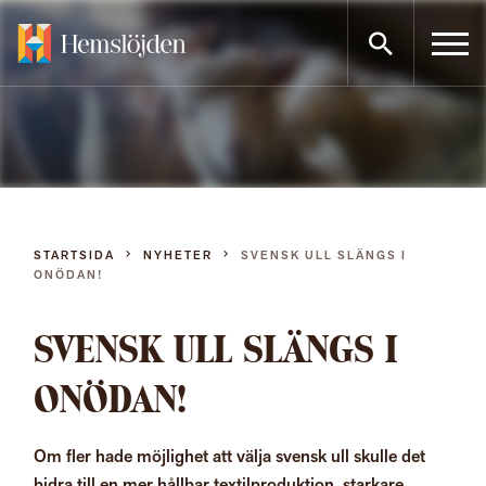
Gå
direkt
till
innehållet
STARTSIDA
NYHETER
SVENSK ULL SLÄNGS I
ONÖDAN!
SVENSK ULL SLÄNGS I
ONÖDAN!
Om fler hade möjlighet att välja svensk ull skulle det
bidra till en mer hållbar textilproduktion, starkare