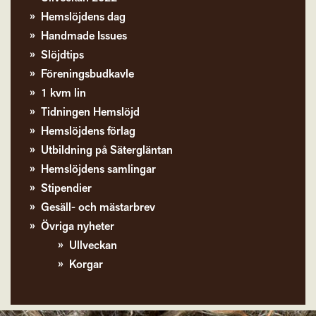
Hemslöjdens dag
Handmade Issues
Slöjdtips
Föreningsbudkavle
1 kvm lin
Tidningen Hemslöjd
Hemslöjdens förlag
Utbildning på Sätergläntan
Hemslöjdens samlingar
Stipendier
Gesäll- och mästarbrev
Övriga nyheter
Ullveckan
Korgar