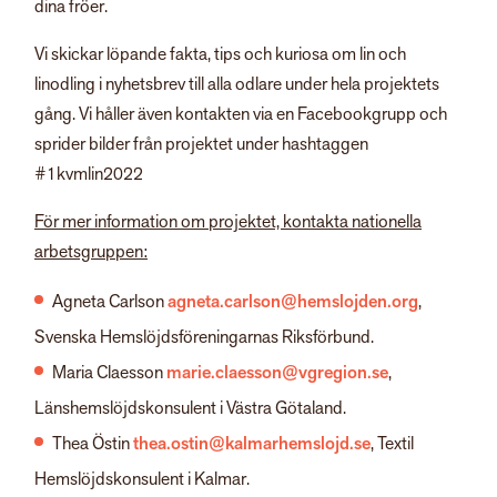
dina fröer.
Vi skickar löpande fakta, tips och kuriosa om lin och
linodling i nyhetsbrev till alla odlare under hela projektets
gång. Vi håller även kontakten via en Facebookgrupp och
sprider bilder från projektet under hashtaggen
#1kvmlin2022
För mer information om projektet, kontakta nationella
arbetsgruppen:
Agneta Carlson
agneta.carlson@hemslojden.org
,
Svenska Hemslöjdsföreningarnas Riksförbund.
Maria Claesson
marie.claesson@vgregion.se
,
Länshemslöjdskonsulent i Västra Götaland.
Thea Östin
thea.ostin@kalmarhemslojd.se
, Textil
Hemslöjdskonsulent i Kalmar.