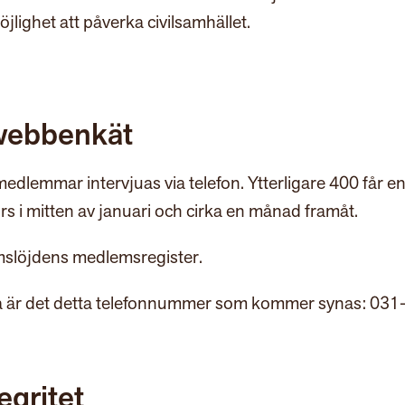
jlighet att påverka civilsamhället.
r webbenkät
edlemmar intervjuas via telefon. Ytterligare 400 får e
rs i mitten av januari och cirka en månad framåt.
slöjden
s medlemsregister.
 så är det detta telefonnummer som kommer synas: 031
egritet