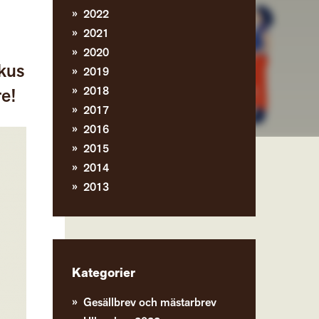
2022
2021
2020
kus
2019
2018
re!
2017
2016
2015
2014
2013
Kategorier
Gesällbrev och mästarbrev