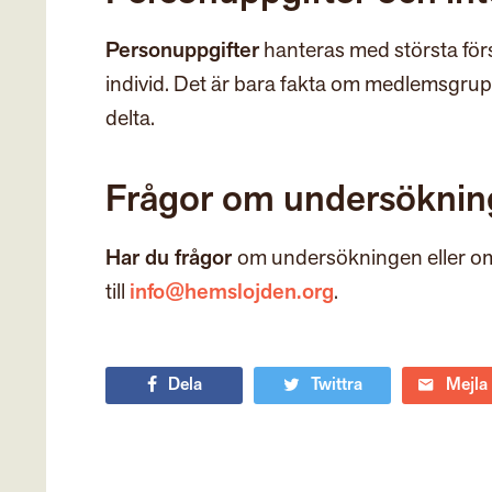
Personuppgifter
hanteras med största försi
individ. Det är bara fakta om medlemsgruppe
delta.
Frågor om undersökni
Har du frågor
om undersökningen eller om d
till
info@
hemslojden
.org
.
Dela
Twittra
Mejla