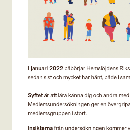
I januari 2022
påbörjar
Hemslöjden
s Rik
sedan sist och mycket har hänt, både i sa
Syftet är att
lära känna dig och andra medl
Medlemsundersökningen ger en övergripand
medlemsgruppen i stort.
Insikterna
från undersökningen kommer vi 