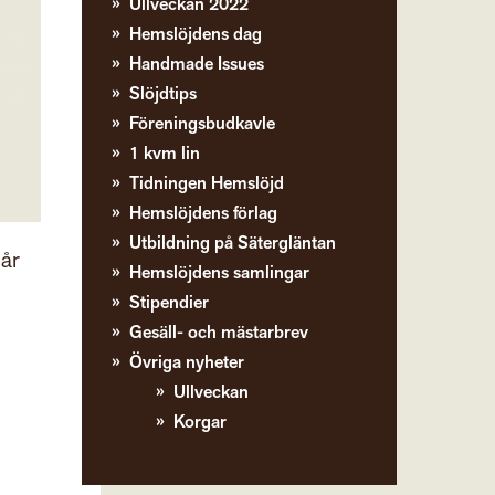
Ullveckan 2022
Hemslöjdens dag
Handmade Issues
Slöjdtips
Föreningsbudkavle
1 kvm lin
Tidningen Hemslöjd
Hemslöjdens förlag
Utbildning på Sätergläntan
 år
Hemslöjdens samlingar
Stipendier
Gesäll- och mästarbrev
Övriga nyheter
Ullveckan
Korgar