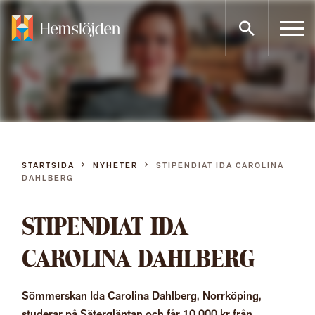
Gå
direkt
till
innehållet
STARTSIDA
NYHETER
STIPENDIAT IDA CAROLINA
DAHLBERG
STIPENDIAT IDA
CAROLINA DAHLBERG
Sömmerskan Ida Carolina Dahlberg, Norrköping,
studerar på Sätergläntan och får 10 000 kr från