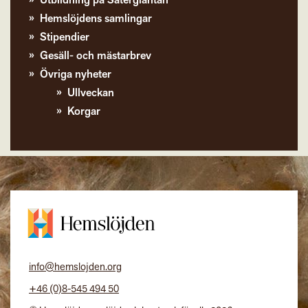
Utbildning på Sätergläntan
Hemslöjdens samlingar
Stipendier
Gesäll- och mästarbrev
Övriga nyheter
Ullveckan
Korgar
info@hemslojden.org
+46 (0)8-545 494 50