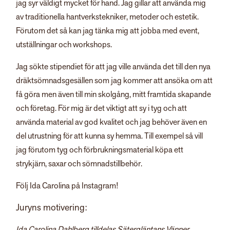
jag syr väldigt mycket för hand. Jag gillar att använda mig
av traditionella hantverkstekniker, metoder och estetik.
Förutom det så kan jag tänka mig att jobba med event,
utställningar och workshops.
Jag sökte stipendiet för att jag ville använda det till den nya
dräktsömnadsgesällen som jag kommer att ansöka om att
få göra men även till min skolgång, mitt framtida skapande
och företag. För mig är det viktigt att sy i tyg och att
använda material av god kvalitet och jag behöver även en
del utrustning för att kunna sy hemma. Till exempel så vill
jag förutom tyg och förbrukningsmaterial köpa ett
strykjärn, saxar och sömnadstillbehör.
Följ Ida Carolina på Instagram!
Juryns motivering:
Ida Carolina Dahlberg tilldelas Sätergläntans Vänner