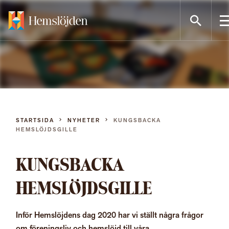
Gå
direkt
till
innehållet
STARTSIDA
NYHETER
KUNGSBACKA
HEMSLÖJDSGILLE
KUNGSBACKA
HEMSLÖJDSGILLE
Inför Hemslöjdens dag 2020 har vi ställt några frågor
om föreningsliv och hemslöjd till våra