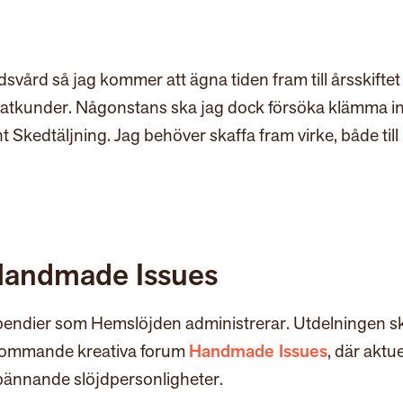
svård så jag kommer att ägna tiden fram till årsskiftet
ivatkunder. Någonstans ska jag dock försöka klämma i
 Skedtäljning. Jag behöver skaffa fram virke, både till
 Handmade Issues
ipendier som Hemslöjden administrerar. Utdelningen s
rkommande kreativa forum
Handmade Issues
, där aktue
pännande slöjdpersonligheter.