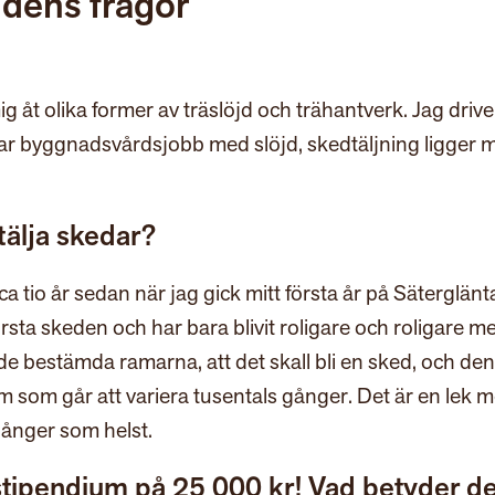
jdens frågor
 åt olika former av träslöjd och trähantverk. Jag drive
rvar byggnadsvårdsjobb med slöjd, skedtäljning ligger 
 tälja skedar?
 ca tio år sedan när jag gick mitt första år på Säterglänt
rsta skeden och har bara blivit roligare och roligare m
e bestämda ramarna, att det skall bli en sked, och den
orm som går att variera tusentals gånger. Det är en lek 
gånger som helst.
stipendium på 25 000 kr! Vad betyder de