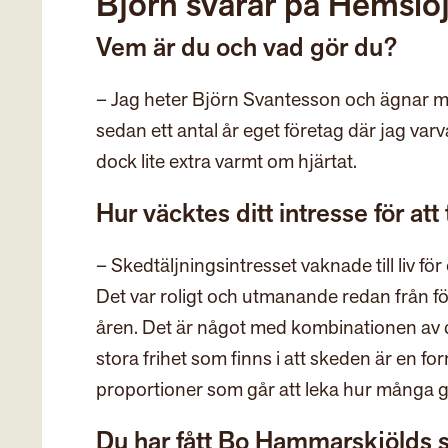
Björn svarar på Hemslö
Vem är du och vad gör du?
– Jag heter Björn Svantesson och ägnar mig
sedan ett antal år eget företag där jag va
dock lite extra varmt om hjärtat.
Hur väcktes ditt intresse för att
– Skedtäljningsintresset vaknade till liv för
Det var roligt och utmanande redan från fö
åren. Det är något med kombinationen av d
stora frihet som finns i att skeden är en f
proportioner som går att leka hur många 
Du har fått Bo Hammarskjölds 