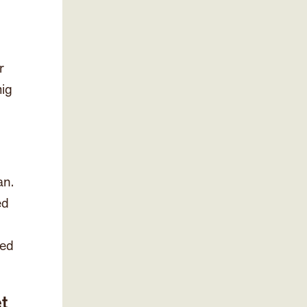
r
mig
an.
ed
med
t