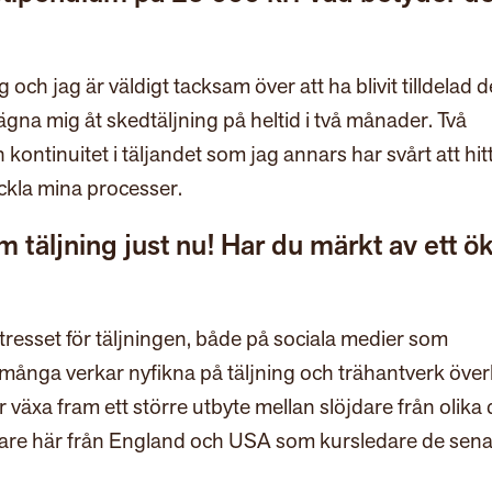
och jag är väldigt tacksam över att ha blivit tilldelad d
gna mig åt skedtäljning på heltid i två månader. Två
ontinuitet i täljandet som jag annars har svårt att hit
eckla mina processer.
 täljning just nu! Har du märkt av ett ö
tresset för täljningen, både på sociala medier som
många verkar nyfikna på täljning och trähantverk över
ar växa fram ett större utbyte mellan slöjdare från olika 
löjdare här från England och USA som kursledare de sen