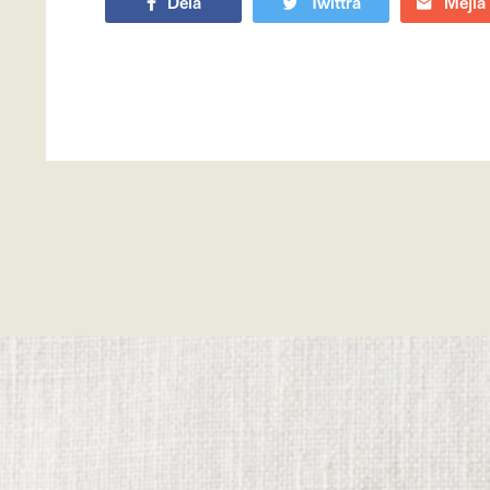
Dela
Twittra
Mejla