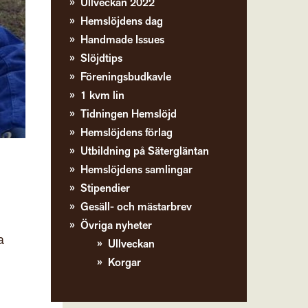
Ullveckan 2022
Hemslöjdens dag
Handmade Issues
Slöjdtips
Föreningsbudkavle
1 kvm lin
Tidningen Hemslöjd
Hemslöjdens förlag
Utbildning på Sätergläntan
Hemslöjdens samlingar
Stipendier
Gesäll- och mästarbrev
Övriga nyheter
a
Ullveckan
Korgar