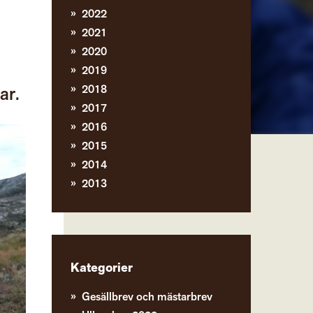
2022
2021
2020
2019
2018
ar.
2017
2016
2015
2014
2013
Kategorier
Gesällbrev och mästarbrev