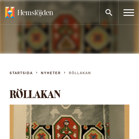
Gå
direkt
till
innehållet
STARTSIDA
NYHETER
RÖLLAKAN
RÖLLAKAN