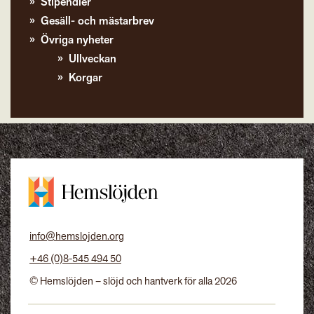
Stipendier
Gesäll- och mästarbrev
Övriga nyheter
Ullveckan
Korgar
info@hemslojden.org
+46 (0)8-545 494 50
© Hemslöjden – slöjd och hantverk för alla 2026