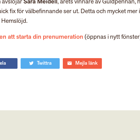
 avslöjar
Sara Meidell
, årets vinnare av Guldpennan, 
ck fix för välbefinnande ser ut. Detta och mycket mer 
 Hemslöjd.
 att starta din prenumeration
(öppnas i nytt fönster
ela
Twittra
Mejla länk