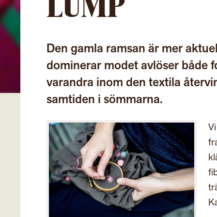
LUMP
Den gamla ramsan är mer aktue
dominerar modet avlöser både f
varandra inom den textila åter
samtiden i sömmarna.
Vi
fr
kl
fi
tr
Ka