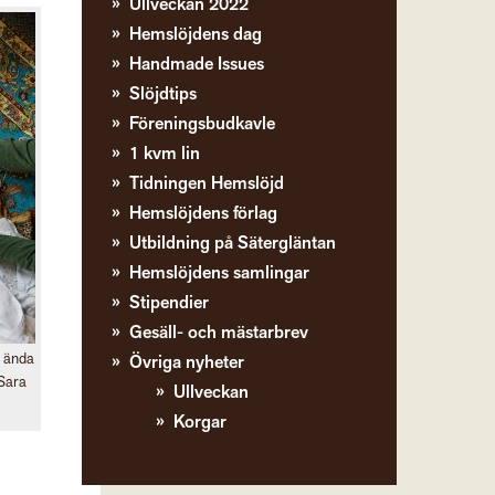
Ullveckan 2022
Hemslöjdens dag
Handmade Issues
Slöjdtips
Föreningsbudkavle
1 kvm lin
Tidningen Hemslöjd
Hemslöjdens förlag
Utbildning på Sätergläntan
Hemslöjdens samlingar
Stipendier
Gesäll- och mästarbrev
s ända
Övriga nyheter
 Sara
Ullveckan
Korgar