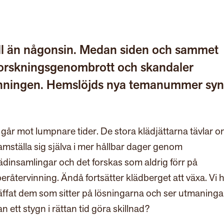
ll än någonsin. Medan siden och sammet
orskningsgenombrott och skandaler
vinningen. Hemslöjds nya temanummer syn
 går mot lumpnare tider. De stora klädjättarna tävlar o
amställa sig själva i mer hållbar dager genom
ädinsamlingar och det forskas som aldrig förr på
beråtervinning. Ändå fortsätter klädberget att växa. Vi 
äffat dem som sitter på lösningarna och ser utmaninga
n ett stygn i rättan tid göra skillnad?