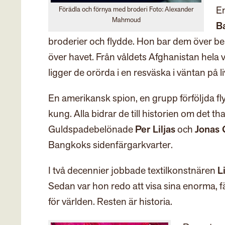
En
Förädla och förnya med broderi Foto: Alexander
Mahmoud
Ba
broderier och flydde. Hon bar dem över 
över havet. Från våldets Afghanistan hela v
ligger de orörda i en resväska i väntan på l
En amerikansk spion, en grupp förföljda fl
kung. Alla bidrar de till historien om det th
Guldspadebelönade
Per Liljas
och
Jonas 
Bangkoks sidenfärgarkvarter.
I två decennier jobbade textilkonstnären
L
Sedan var hon redo att visa sina enorma,
för världen. Resten är historia.