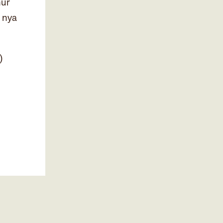
hur
i nya
)