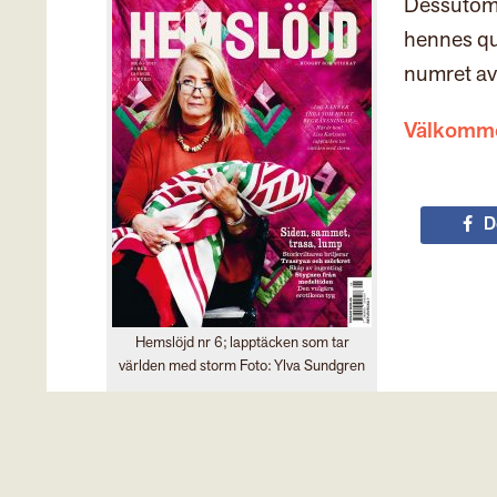
Dessutom
hennes qui
numret av
Välkommen
D
Hemslöjd nr 6; lapptäcken som tar
världen med storm Foto: Ylva Sundgren