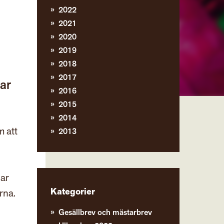
2022
2021
2020
2019
2018
2017
ar
2016
2015
2014
m att
2013
har
Kategorier
rna.
Gesällbrev och mästarbrev