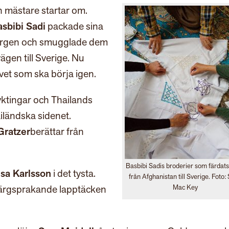
 mästare startar om.
sbibi Sadi
packade sina
bergen och smugglade dem
ägen till Sverige. Nu
ivet som ska börja igen.
yktingar och Thailands
ailändska sidenet.
Gratzer
berättar från
Basbibi Sadis broderier som färdat
isa Karlsson
i det tysta.
från Afghanistan till Sverige. Foto:
 färgsprakande lapptäcken
Mac Key