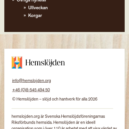
Övriga nyheter
Ullveckan
Korgar
info@hemslojden.org
+46 (0)8-545 494 50
© Hemslöjden – slöjd och hantverk för alla 2026
hemslojden.org är Svenska Hemslöjdsföreningarnas
Riksförbunds hemsida. Hemslöjden är en ideell
organisation som i över 110 år arbetat med att visa värdet av