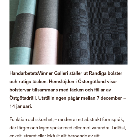
HandarbetetsVänner Galleri ställer ut Randiga bolster
och rutiga täcken. Hemslöjden i Östergötland visar
bolstervar tillsammans med täcken och fällar av
Östgötadräll. Utställningen pågår mellan 7 december –
14 januari.
Funktion och skönhet, – randen är ett abstrakt formspråk,
där färger och linjen spelar med eller mot varandra. Tidlöst,
enkelt, stramt eller lekfullt allt beroende av sitt