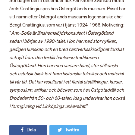
Söndagen den 4 december fick Ann-Sofie Svansbo motta
årets Cnattingiuspris hos Östergötlands museum. Priset har
sitt namn efter Östergötlands museums legendariske chef
Bengt Cnattingius, som var i tjänst 1924-1966. Motivering:
”
Ann-Sofie är länshemslöjdskonsulent i Östergötland
sedan i början av 1990-talet. Hon har med stor nyfiken,
gedigen kunskap och en bred hantverksskicklighet forskat
och lyft fram den textila hantverkstraditionen i
Östergötland. Hon har med varsam hand, stor stilkänsla
och estetisk blick fört fram historiska tekniker och material
till vår tid. Det har resulterat i ett flertal utställningar, kurser,
symposium, artiklar och böcker; som t ex Östgötadräll och
Broderier från 50- och 60-talen. Idag undervisar hon också
i formgivning vid Linköpings universitet
.”
Dela
Twittra