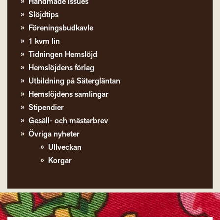
Handmade Issues
Slöjdtips
Föreningsbudkavle
1 kvm lin
Tidningen Hemslöjd
Hemslöjdens förlag
Utbildning på Sätergläntan
Hemslöjdens samlingar
Stipendier
Gesäll- och mästarbrev
Övriga nyheter
Ullveckan
Korgar