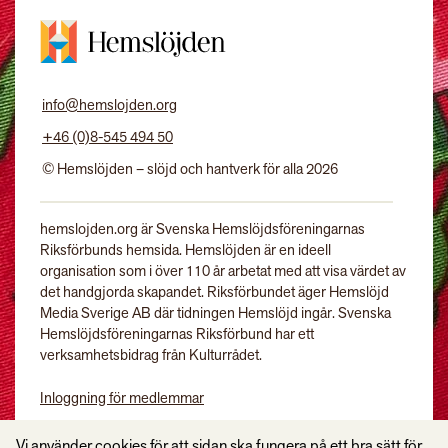
info@hemslojden.org
+46 (0)8-545 494 50
© Hemslöjden – slöjd och hantverk för alla 2026
hemslojden.org är Svenska Hemslöjdsföreningarnas
Riksförbunds hemsida. Hemslöjden är en ideell
organisation som i över 110 år arbetat med att visa värdet av
det handgjorda skapandet. Riksförbundet äger Hemslöjd
Media Sverige AB där tidningen Hemslöjd ingår. Svenska
Hemslöjdsföreningarnas Riksförbund har ett
verksamhetsbidrag från Kulturrådet.
Inloggning för medlemmar
Tidningen Hemslöjd
Vi använder cookies för att sidan ska fungera på ett bra sätt för