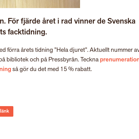
. För fjärde året i rad vinner de Svenska
ts facktidning.
med förra årets tidning ”Hela djuret”. Aktuellt nummer a
på bibliotek och på Pressbyrån. Teckna
prenumeratio
ning
så gör du det med 15 % rabatt.
 länk