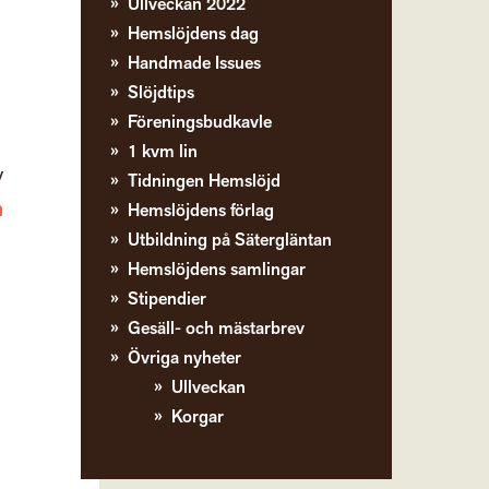
Ullveckan 2022
Hemslöjdens dag
Handmade Issues
Slöjdtips
Föreningsbudkavle
1 kvm lin
v
Tidningen Hemslöjd
n
Hemslöjdens förlag
Utbildning på Sätergläntan
Hemslöjdens samlingar
Stipendier
Gesäll- och mästarbrev
Övriga nyheter
Ullveckan
Korgar