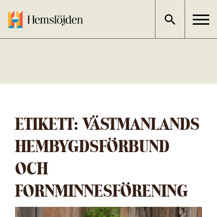
Gå
direkt
till
innehållet
ETIKETT:
VÄSTMANLANDS
HEMBYGDSFÖRBUND
OCH
FORNMINNESFÖRENING