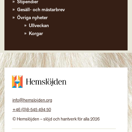
Stipendier
Gesäll- och mästarbrev
Övriga nyheter
Ullveckan
Korgar
info@hemslojden.org
+46 (0)8-545 494 50
© Hemslöjden – slöjd och hantverk för alla 2026