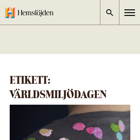
Gå
direkt
till
innehållet
ETIKETT:
VÄRLDSMILJÖDAGEN